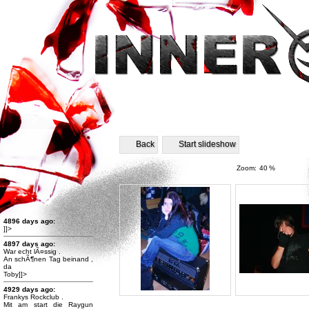
Back
Start slideshow
Zoom:
40
%
4896 days ago:
]]>
4897 days ago:
War echt lÃ¤ssig .
An schÃ¶nen Tag beinand ,
da
Toby]]>
4929 days ago:
Frankys Rockclub .
Mit am start die Raygun