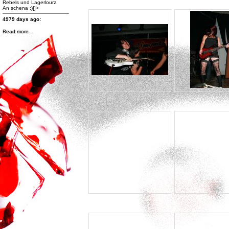
Rebels und Lagerlourz.
An schena ;)]]>
4979 days ago:
Read more...
http://www.facebook.com/photo.php?
fbid=470360529667508&set=a.470360309667530.99259.167251836645047&type=1&theate
Band des Jahres 2012
Klick bei Galaxy Rainbow
auf "GefÃ¤llt mir!" und
gewinne Preise im Wert von
fast 500 Euro!
Hier abstimmen Ã¼ber die
Band des Jahres 2012 und
Preise im Wert von fast 500
Euro gewinnen! Und nicht
vergessen: auch GALAXY
RAINBOW liken!!!]]>
4992 days ago:
http://www.facebook.com/events/400410023361129/
]]>