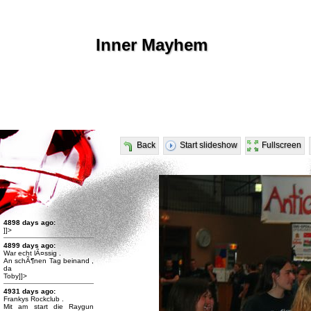
Inner Mayhem
Back
Start slideshow
Fullscreen
4898 days ago:
]]>
4899 days ago:
War echt lÃ¤ssig .
An schÃ¶nen Tag beinand ,
da
Toby]]>
4931 days ago:
Frankys Rockclub .
Mit am start die Raygun