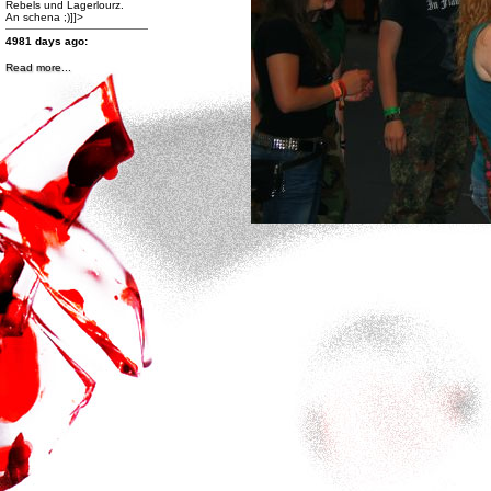
Rebels und Lagerlourz.
An schena ;)]]>
4981 days ago:
Read more...
http://www.facebook.com/photo.php?
fbid=470360529667508&set=a.470360309667530.99259.167251836645047&type=1&theate
Band des Jahres 2012
Klick bei Galaxy Rainbow
auf "GefÃ¤llt mir!" und
gewinne Preise im Wert von
fast 500 Euro!
Hier abstimmen Ã¼ber die
Band des Jahres 2012 und
Preise im Wert von fast 500
Euro gewinnen! Und nicht
vergessen: auch GALAXY
RAINBOW liken!!!]]>
4994 days ago:
http://www.facebook.com/events/400410023361129/
]]>